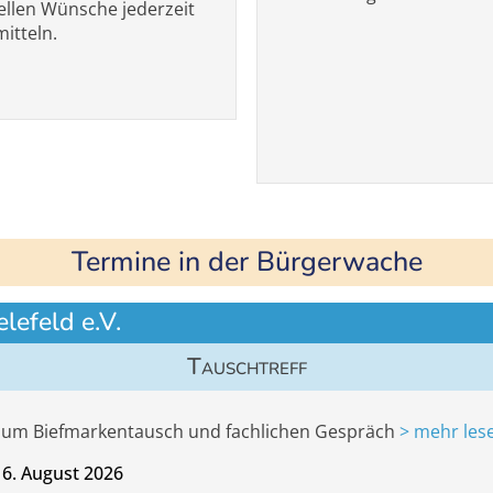
ellen Wünsche jederzeit
itteln.
Termine in der Bürgerwache
efeld e.V.
Tauschtreff
 zum Biefmarkentausch und fachlichen Gespräch
> mehr les
16. August 2026