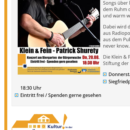
Songs über l
dem Ruhm de
und warm wi
Dabei wird 
aus Radiopop
aus dem Publ
never know..
Die Klein & 
Stiftung der
Donnersta
Siegfriedp
18:30 Uhr
Eintritt frei / Spenden gerne gesehen