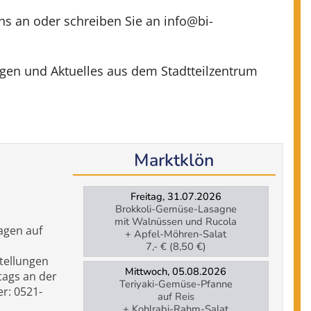
uns an oder schreiben Sie an info@bi-
ungen und Aktuelles aus dem Stadtteilzentrum
Marktklön
Freitag, 31.07.2026
Brokkoli-Gemüse-Lasagne
mit Walnüssen und Rucola
agen auf
+ Apfel-Möhren-Salat
7,- € (8,50 €)
tellungen
Mittwoch, 05.08.2026
tags an der
Teriyaki-Gemüse-Pfanne
er: 0521-
auf Reis
+ Kohlrabi-Rahm-Salat