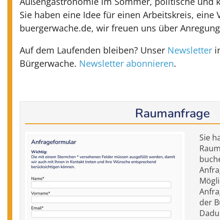
Außengastronomie im Sommer, politische und k
Sie haben eine Idee für einen Arbeitskreis, eine
buergerwache.de, wir freuen uns über Anregung
Auf dem Laufenden bleiben? Unser
Newsletter
i
Bürgerwache.
Newsletter abonnieren
.
Raumanfrage
Sie h
Raum 
buch
Anfra
Mögli
Anfra
der B
Dadur