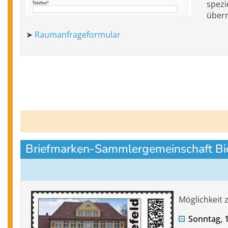
spezi
überm
➤
Raumanfrageformular
Briefmarken-Sammlergemeinschaft Biel
Möglichkeit
Sonntag, 