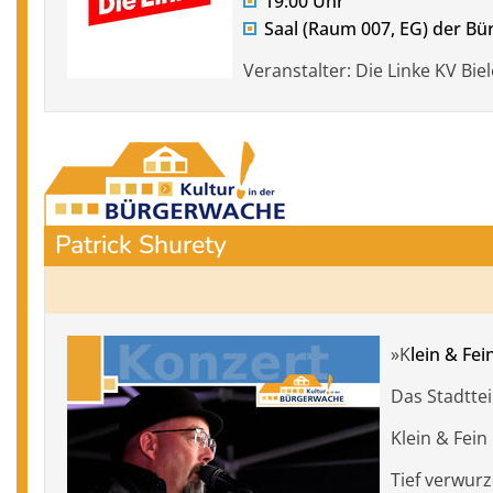
19:00 Uhr
Saal (Raum 007, EG) der B
Veranstalter: Die Linke KV Biel
Patrick Shurety
»K
lein & Fei
Das Stadtte
Klein & Fein
Tief verwurz