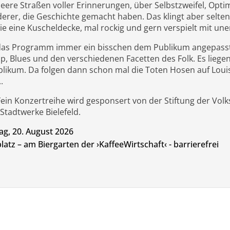
eere Straßen voller Erinnerungen, über Selbstzweifel, Opt
rer, die Geschichte gemacht haben. Das klingt aber selten 
e eine Kuscheldecke, mal rockig und gern verspielt mit u
das Programm immer ein bisschen dem Publikum angepasst, m
, Blues und den verschiedenen Facetten des Folk. Es liegen
ikum. Da folgen dann schon mal die Toten Hosen auf Louis 
.
Fein Konzertreihe wird gesponsert von der Stiftung der Vol
 Stadtwerke Bielefeld.
g, 20. August 2026
latz – am Biergarten der ›KaffeeWirtschaft‹ - barrierefrei