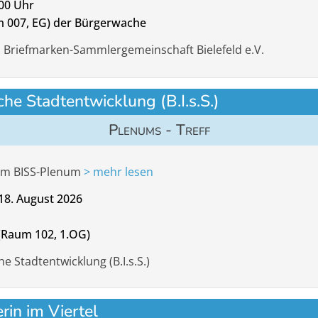
:00 Uhr
m 007, EG) der Bürgerwache
: Briefmarken-Sammlergemeinschaft Bielefeld e.V.
sche Stadtentwicklung (B.I.s.S.)
Plenums - Treff
um BISS-Plenum
> mehr lesen
18. August 2026
(Raum 102, 1.OG)
he Stadtentwicklung (B.I.s.S.)
rin im Viertel