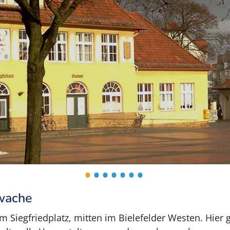
•
•
•
•
•
•
•
rwache
m Siegfriedplatz, mitten im Bielefelder Westen. Hier